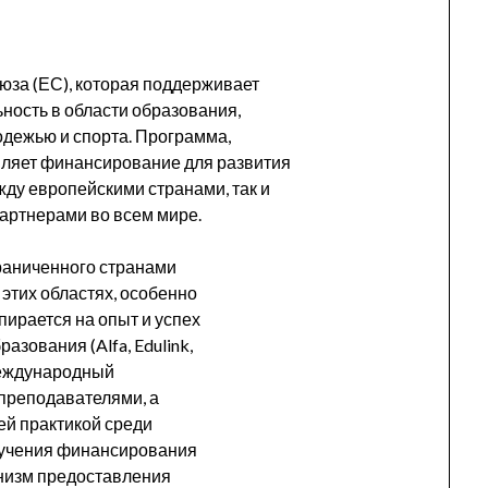
юза (ЕС), которая поддерживает
ность в области образования,
одежью и спорта. Программа,
вляет финансирование для развития
жду европейскими странами, так и
артнерами во всем мире.
граниченного странами
этих областях, особенно
ирается на опыт и успех
зования (Alfa, Edulink,
международный
преподавателями, а
й практикой среди
лучения финансирования
низм предоставления