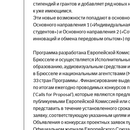
стипендий и грантов и добавляет ряд новых
к уже имеющимся.
Эти новые возможности попадают в основно
Основного направления 1 («Индивидуальна
студентов») и Основного направления 2 («Со
инноваций и обмена передовым опытом») п
Программа разработана Европейской Комис
Брюсселе и осуществляется Исполнительным
образованию, аудиовизуальным средствам и
в Брюсселе и национальными агентствами (N
33 стран Программы . Финансирование выде
по итогам ежегодно проводимых конкурсов п
(‘Calls for Proposal’), которые являются пре
публикуемыми Европейской Комиссией или о
представить в течение установленного срок
заявку, соответствующую указанным целям и
Объявления о конкурсах проектных заявок п
Официальном журнале Европейского Союза (с