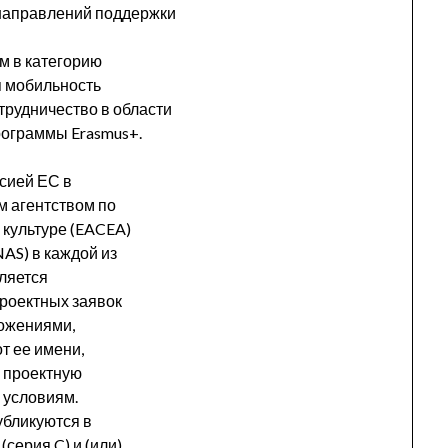
 направлений поддержки
м в категорию
я мобильность
трудничество в области
рограммы Erasmus+.
сией ЕС в
 агентством по
 культуре (EACEA)
AS) в каждой из
ляется
роектных заявок
дложениями,
т ее имени,
а проектную
 условиям.
убликуются в
ерия C) и (или)