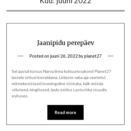
Kuu:
juuni 2022
Jaanipidu perepäev
Posted on
juuni 26, 2022
by
planet27
Sel aastal kutsus Narva linna kultuuriosakond Planet27
lastele üritusi korraldama. Linlaste vaba aja veetmist
mitmekesistasid loominguline töötuba, käik mööda
võluteed, kingitused, laulu esitlus Lastochka stuudio
esituses.
Read more